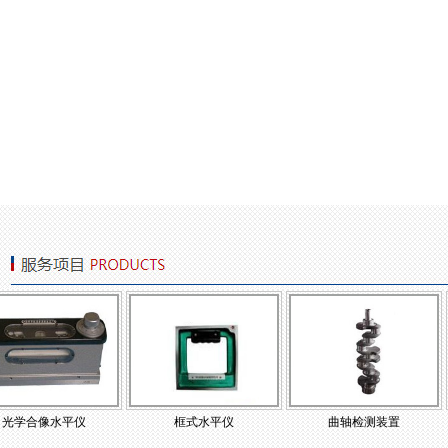
像水平仪
框式水平仪
曲轴检测装置