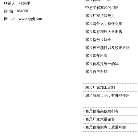
联系人：张经理
·
带您了解塞尺的用途
邮 编：061000
·
塞尺厂家货源充足
网 址：
www.zgglj.com
·
塞尺是什么，有什么用
流量计
电磁流量计
磁翻板液位计
孔板流
·
塞尺库存积压大量出售
量计
v锥流量计
超声波流量计
分体式电磁
·
塞尺型号尺码全
流量计
卫生型电磁流量计
插入式电磁流
·
塞尺校准项目以及校正方法
量计
涡街流量计
涡轮流量计
旋进旋涡流
·
塞尺常年出售
量计
磁翻板液位计
涡街流量计
重锤式料
·
塞尺价格是统一的吗
位计
超声波流量计
校验仪
压力校验仪
数
·
塞尺自产自销
显压力表
压力变送器
电接点压力表
安全
栅
隔离器
双金属温度计
一体化温度变送
·
塞尺厂家加工定制
器
差压变送器
电磁流量计
流量计
·
您了解塞尺吗，有哪些作用
·
塞尺价格高低端都有
·
塞尺厂家大量销售
·
塞尺价格实惠，质量可靠